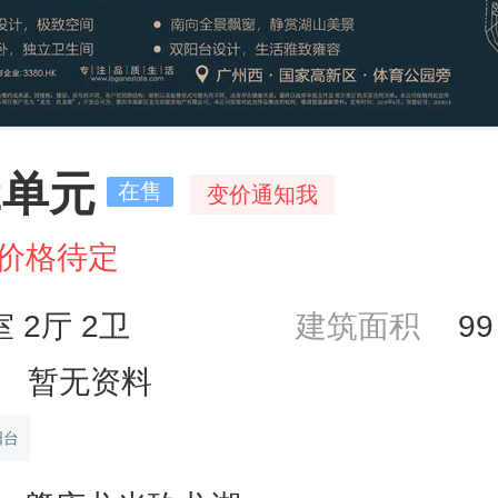
2单元
在售
变价通知我
价格待定
室 2厅 2卫
建筑面积
9
暂无资料
阳台