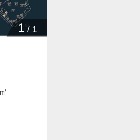
1
/
1
9㎡