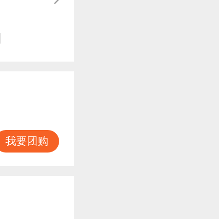
知
我要团购