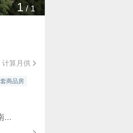
1
/
1
计算月供
配套商品房
..