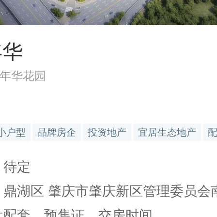
年华
年华花园
小户型
品牌房企
投资地产
宜居生态地产
 待定
 鼎湖区 肇庆市肇庆新区管理委员会南.
楼盘配套、预售证、交房时间…