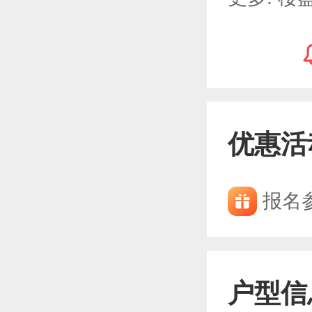
优惠活
报名
户型信