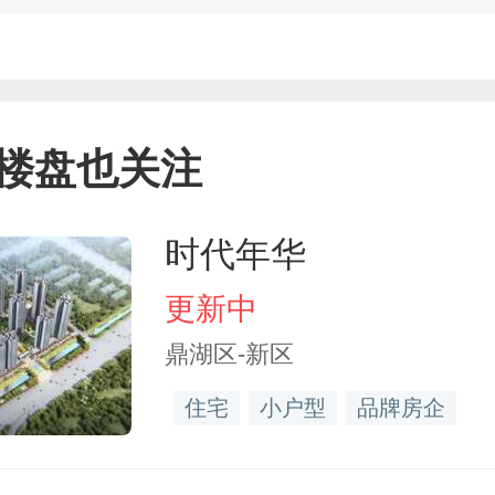
楼盘也关注
时代年华
更新中
鼎湖区-新区
住宅
小户型
品牌房企