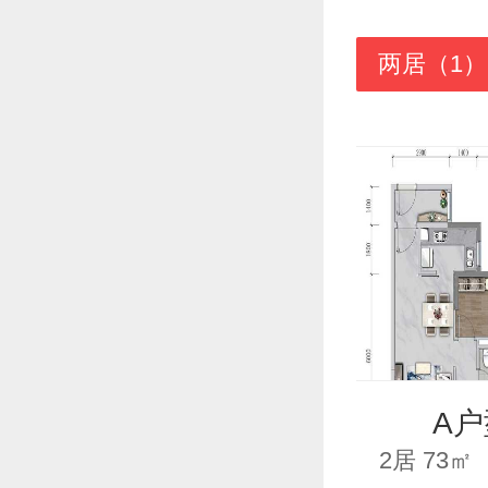
两居（1）
A户
2居 73