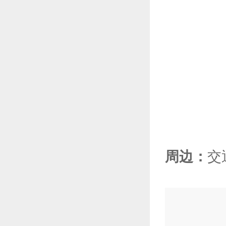
周边：
交